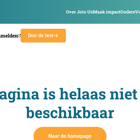
Over Join Us
Maak impact
Ouders
Ve
nmelden
Doe de test
agina is helaas niet
beschikbaar
Naar de homepage