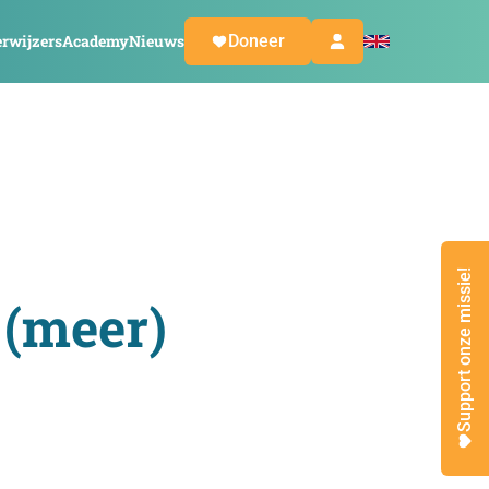
rwijzers
Academy
Nieuws
Doneer
Support onze missie!
 (meer)