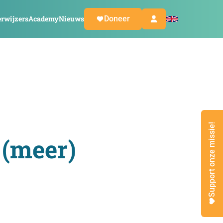
rwijzers
Academy
Nieuws
Doneer
Support onze missie!
 (meer)