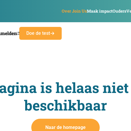
Over Join Us
Maak impact
Ouders
Ve
nmelden
Doe de test
agina is helaas niet
beschikbaar
Naar de homepage