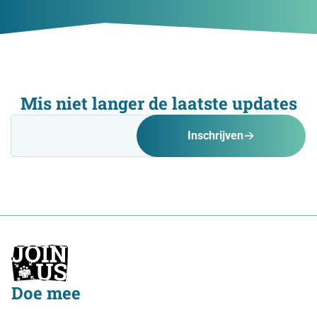
Mis niet langer de laatste updates
Inschrijven
Doe mee