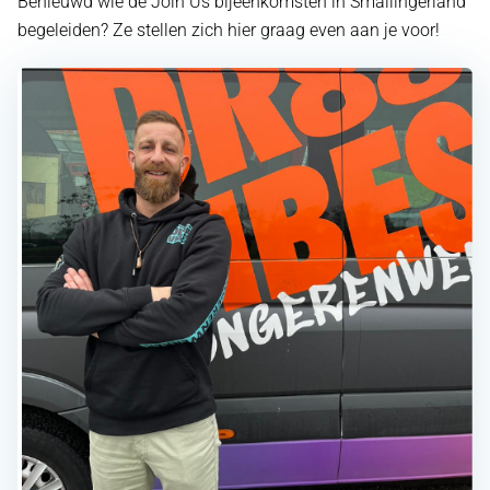
Benieuwd wie de Join Us bijeenkomsten in Smallingerland
begeleiden? Ze stellen zich hier graag even aan je voor!