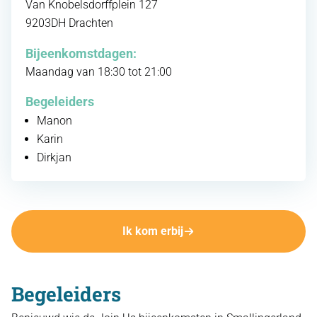
Van Knobelsdorffplein
127
9203DH
Drachten
Bijeenkomstdagen:
Maandag
van 18:30 tot 21:00
Begeleiders
Manon
Karin
Dirkjan
Ik kom erbij
Begeleiders