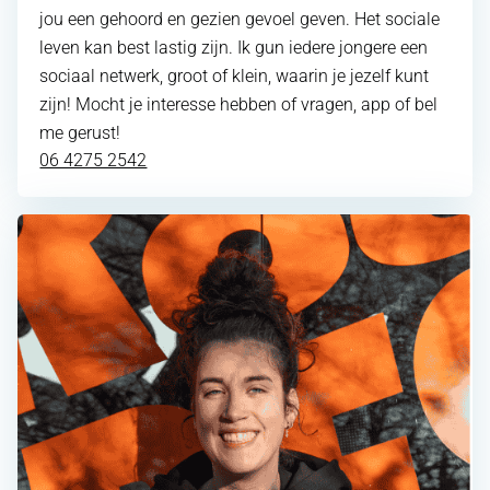
jou een gehoord en gezien gevoel geven. Het sociale
leven kan best lastig zijn. Ik gun iedere jongere een
sociaal netwerk, groot of klein, waarin je jezelf kunt
zijn! Mocht je interesse hebben of vragen, app of bel
me gerust!
06 4275 2542