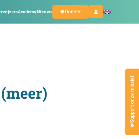
rwijzers
Academy
Nieuws
Doneer
Support onze missie!
 (meer)