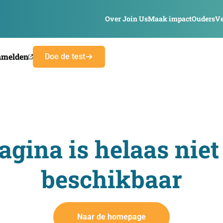
Over Join Us
Maak impact
Ouders
Ve
nmelden
Doe de test
agina is helaas niet
beschikbaar
Naar de homepage