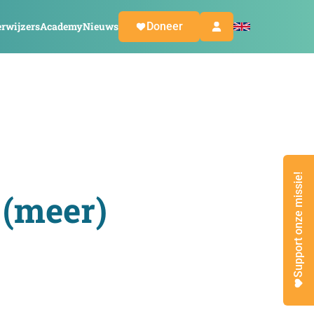
rwijzers
Academy
Nieuws
Doneer
Support onze missie!
 (meer)