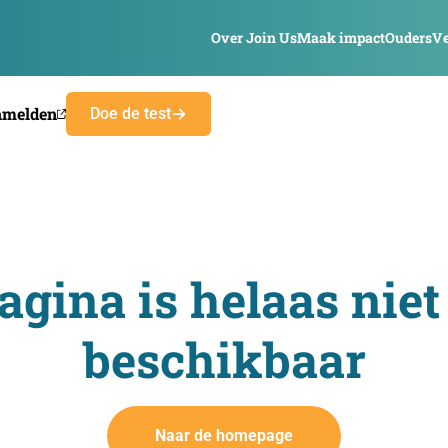
Over Join Us
Maak impact
Ouders
Ve
nmelden
Doe de test
agina is helaas niet
beschikbaar
Naar de homepage