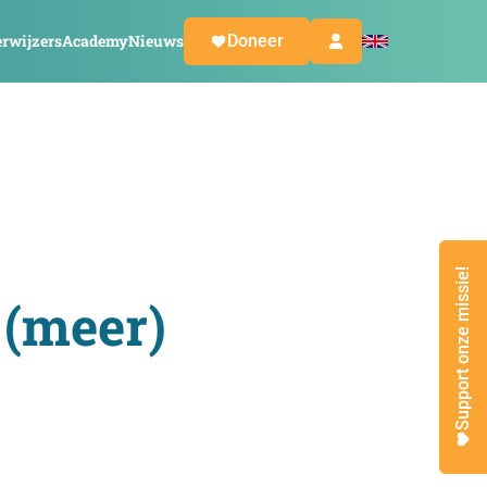
rwijzers
Academy
Nieuws
Doneer
Support onze missie!
 (meer)