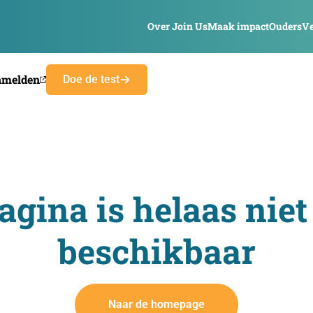
Over Join Us
Maak impact
Ouders
Ve
nmelden
Doe de test
agina is helaas niet
beschikbaar
Naar de homepage