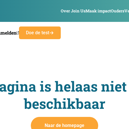
Over Join Us
Maak impact
Ouders
Ve
nmelden
Doe de test
agina is helaas niet
beschikbaar
Naar de homepage