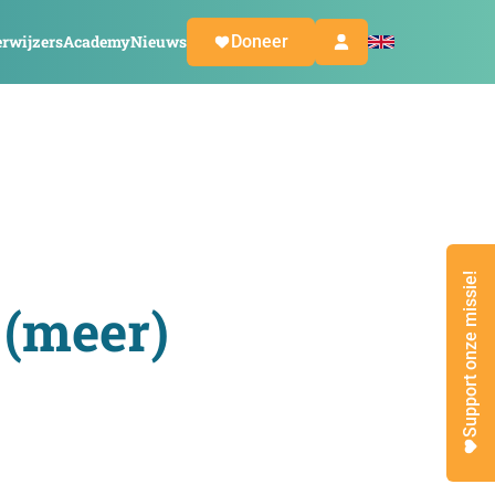
rwijzers
Academy
Nieuws
Doneer
Support onze missie!
 (meer)